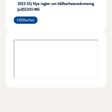
2023:35) Nya regler om hållbarhetsredovisning
Ju2023/01485
Kalendarium
Hållbarhet
Dokument
Erfarenhetsdokument
Frågor och svar
Om Swetic
Om TIC-branschen
Styrelse