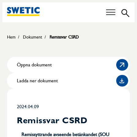
Sök
Våra frågor
Hem
Dokument
Remissvar CSRD
Tekniska Kommittéer
Öppna dokument
Livsmedelskontroll
Ladda ner dokument
Hållbarhet
Certifiering av pannoperatörer
2024.04.09
Karriär
Remissvar CSRD
Medlemmar
Remissyttrande avseende betänkandet (SOU