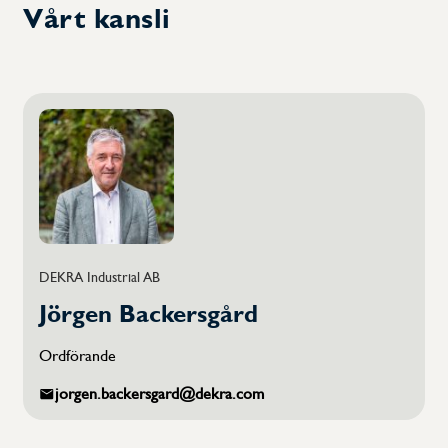
Vårt kansli
Kalendarium
Dokument
Erfarenhetsdokument
Frågor och svar
Om Swetic
DEKRA Industrial AB
Om TIC-branschen
Jörgen Backersgård
Styrelse
Ordförande
jorgen.backersgard@dekra.com