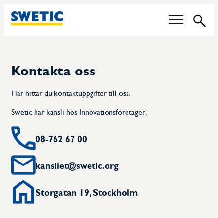
Sök
Våra frågor
Kontakta oss
Tekniska Kommittéer
Här hittar du kontaktuppgifter till oss.
Livsmedelskontroll
Swetic har kansli hos Innovationsföretagen.
Hållbarhet
08-762 67 00
Certifiering av pannoperatörer
kansliet@swetic.org
Karriär
Storgatan 19, Stockholm
Medlemmar