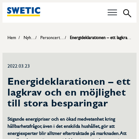
Sök
Våra frågor
Hem
Nyheter
Personcertifiering
Energideklarationen – ett lagkrav och en möjlighet till stora besparingar
Tekniska Kommittéer
2022.03.23
Livsmedelskontroll
Energideklarationen – ett
Hållbarhet
lagkrav och en möjlighet
till stora besparingar
Certifiering av pannoperatörer
Karriär
Stigande energipriser och en ökad medvetenhet kring
hållbarhetsfrågor, även i det enskilda hushållet, gör att
energiexperter blir alltmer eftertraktade på marknaden. Att
Medlemmar