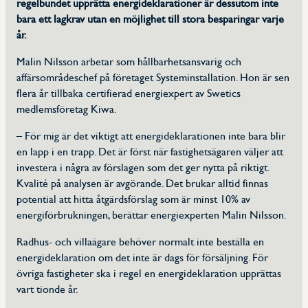
regelbundet upprätta energideklarationer är dessutom inte
bara ett lagkrav utan en möjlighet till stora besparingar varje
Kalendarium
år.
Malin Nilsson arbetar som hållbarhetsansvarig och
Dokument
affärsområdeschef på företaget Systeminstallation. Hon är sen
flera år tillbaka certifierad energiexpert av Swetics
Erfarenhetsdokument
medlemsföretag Kiwa.
Frågor och svar
– För mig är det viktigt att energideklarationen inte bara blir
en lapp i en trapp. Det är först när fastighetsägaren väljer att
investera i några av förslagen som det ger nytta på riktigt.
Om Swetic
Kvalité på analysen är avgörande. Det brukar alltid finnas
potential att hitta åtgärdsförslag som är minst 10% av
Om TIC-branschen
energiförbrukningen, berättar energiexperten Malin Nilsson.
Radhus- och villaägare behöver normalt inte beställa en
Styrelse
energideklaration om det inte är dags för försäljning. För
övriga fastigheter ska i regel en energideklaration upprättas
vart tionde år.