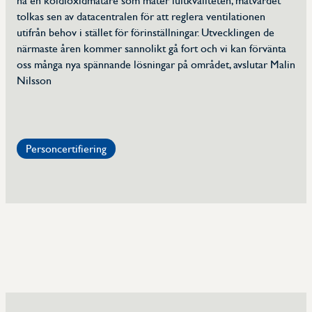
ha en koldioxidmätare som mäter luftkvaliteten, mätvärdet
tolkas sen av datacentralen för att reglera ventilationen
utifrån behov i stället för förinställningar. Utvecklingen de
närmaste åren kommer sannolikt gå fort och vi kan förvänta
oss många nya spännande lösningar på området, avslutar Malin
Nilsson
Personcertifiering