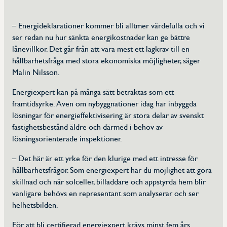
– Energideklarationer kommer bli alltmer värdefulla och vi
ser redan nu hur sänkta energikostnader kan ge bättre
lånevillkor. Det går från att vara mest ett lagkrav till en
hållbarhetsfråga med stora ekonomiska möjligheter, säger
Malin Nilsson.
Energiexpert kan på många sätt betraktas som ett
framtidsyrke. Även om nybyggnationer idag har inbyggda
lösningar för energieffektivisering är stora delar av svenskt
fastighetsbestånd äldre och därmed i behov av
lösningsorienterade inspektioner.
– Det här är ett yrke för den klurige med ett intresse för
hållbarhetsfrågor. Som energiexpert har du möjlighet att göra
skillnad och när solceller, billaddare och appstyrda hem blir
vanligare behövs en representant som analyserar och ser
helhetsbilden.
För att bli certifierad energiexpert krävs minst fem års