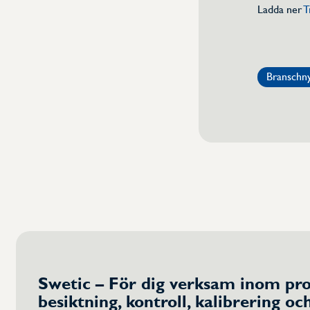
Ladda ner
T
Branschn
Swetic – För dig verksam inom pro
besiktning, kontroll, kalibrering oc