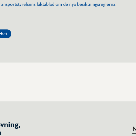
ransportstyrelsens faktablad om de nya besiktningsreglerna
.
yhet
vning,
N
h