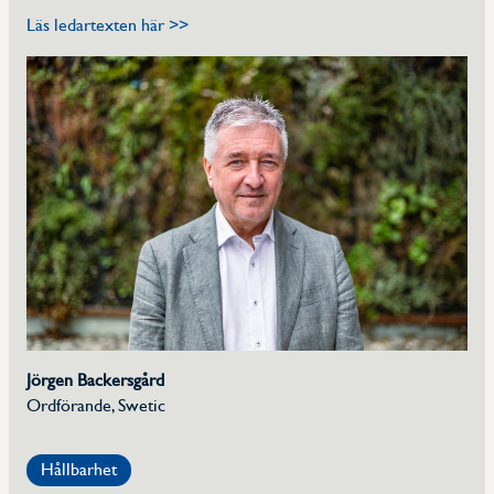
Läs ledartexten här >>
Jörgen Backersgård
Ordförande, Swetic
Hållbarhet