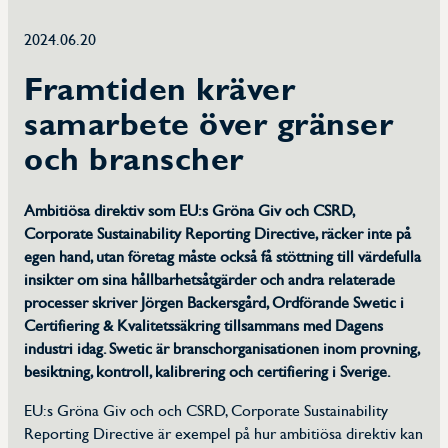
Kalendarium
2024.06.20
Framtiden kräver
Dokument
samarbete över gränser
Erfarenhetsdokument
och branscher
Frågor och svar
Ambitiösa direktiv som EU:s Gröna Giv och CSRD,
Corporate Sustainability Reporting Directive, räcker inte på
Om Swetic
egen hand, utan företag måste också få stöttning till värdefulla
insikter om sina hållbarhetsåtgärder och andra relaterade
processer skriver Jörgen Backersgård, Ordförande Swetic i
Om TIC-branschen
Certifiering & Kvalitetssäkring tillsammans med Dagens
industri idag. Swetic är branschorganisationen inom provning,
Styrelse
besiktning, kontroll, kalibrering och certifiering i Sverige.
EU:s Gröna Giv och och CSRD, Corporate Sustainability
Reporting Directive är exempel på hur ambitiösa direktiv kan