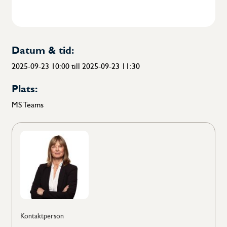
Kalendarium
Dokument
Datum & tid:
2025-09-23 10:00 till 2025-09-23 11:30
Erfarenhetsdokument
Plats:
Frågor och svar
MS Teams
Om Swetic
Om TIC-branschen
Styrelse
Kontaktperson