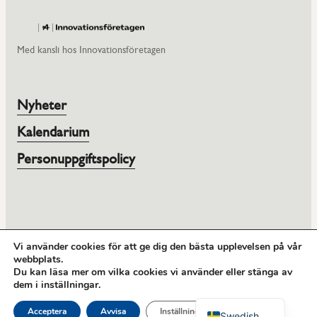
Med kansli hos Innovationsföretagen
Nyheter
Kalendarium
Personuppgiftspolicy
© 2026 SWETIC
Vi använder cookies för att ge dig den bästa upplevelsen på vår
webbplats.
Org nr: 802537-5075
Du kan läsa mer om vilka cookies vi använder eller stänga av
Ring oss:
08-762 67 00
dem i
inställningar
.
Adress: Storgatan 19, 114 51 Stockholm
English
Acceptera
Avvisa
Inställningar
Swedish