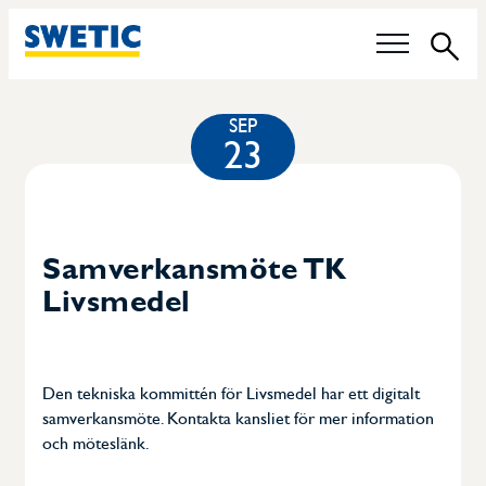
Sök
Våra frågor
SEP
23
Tekniska Kommittéer
Livsmedelskontroll
Samverkansmöte TK
Livsmedel
Hållbarhet
Certifiering av pannoperatörer
Den tekniska kommittén för Livsmedel har ett digitalt
Karriär
samverkansmöte. Kontakta kansliet för mer information
och möteslänk.
Medlemmar