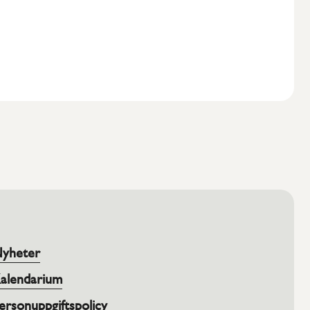
yheter
alendarium
ersonuppgiftspolicy