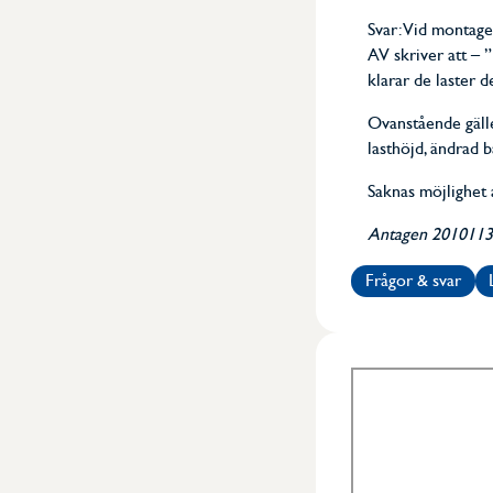
Svar: Vid montage
AV skriver att – 
klarar de laster d
Ovanstående gäll
lasthöjd, ändrad b
Saknas möjlighet 
Antagen 20101130
Frågor & svar