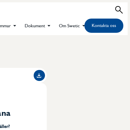
Sök
Kontakta oss
emmar
Dokument
Om Swetic
ana
äller?