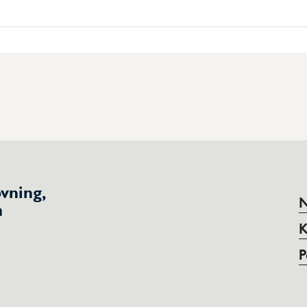
vning,
N
h
K
P