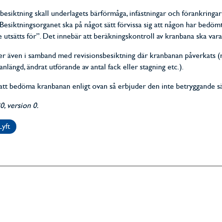
besiktning skall underlagets bärförmåga, infästningar och förankringar
”Besiktningsorganet ska på något sätt förvissa sig att någon har bedöm
e utsätts för”. Det innebär att beräkningskontroll av kranbana ska vara
er även i samband med revisionsbesiktning där kranbanan påverkats (
anlängd, ändrat utförande av antal fack eller stagning etc.).
att bedöma kranbanan enligt ovan så erbjuder den inte betryggande s
, version 0.
Lyft