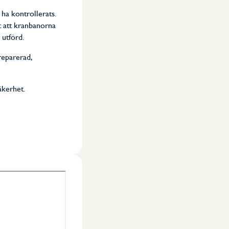
 ha kontrollerats.
t att kranbanorna
 utförd.
reparerad,
äkerhet.