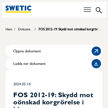
Sök
Våra frågor
Hem
Dokument
FOS 2012-19: Skydd mot oönskad korgrörelse i hiss
Tekniska Kommittéer
Öppna dokument
Livsmedelskontroll
Ladda ner dokument
Hållbarhet
Certifiering av pannoperatörer
2024.05.14
Karriär
FOS 2012-19: Skydd mot
oönskad korgrörelse i
Medlemmar