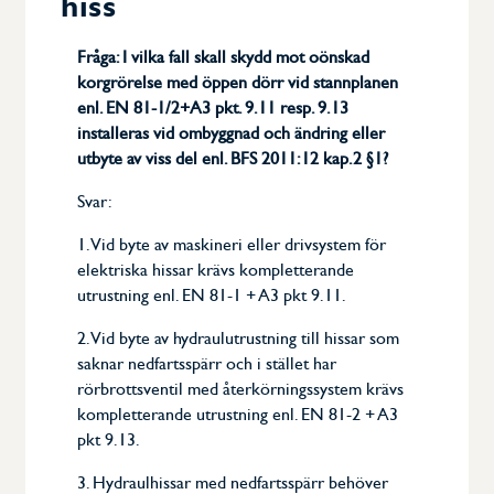
hiss
Kalendarium
Fråga: I vilka fall skall skydd mot oönskad
korgrörelse med öppen dörr vid stannplanen
Dokument
enl. EN 81-1/2+A3 pkt. 9.11 resp. 9.13
installeras vid ombyggnad och ändring eller
utbyte av viss del enl. BFS 2011:12 kap.2 §1?
Erfarenhetsdokument
Svar:
Frågor och svar
1. Vid byte av maskineri eller drivsystem för
elektriska hissar krävs kompletterande
Om Swetic
utrustning enl. EN 81-1 + A3 pkt 9.11.
Om TIC-branschen
2. Vid byte av hydraulutrustning till hissar som
saknar nedfartsspärr och i stället har
rörbrottsventil med återkörningssystem krävs
Styrelse
kompletterande utrustning enl. EN 81-2 + A3
pkt 9.13.
3. Hydraulhissar med nedfartsspärr behöver