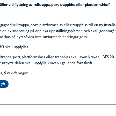
äller vid flyttning av rulltrappa, port, trapphiss eller plattformshiss?
gagnad rulltrappa, port, plattformshiss eller trapphiss till en ny install
 en ny anordning på den nya uppställningsplatsen och skall genomgå f
märkas på nytt såvida inte omfattande ändringar görs.
3 skall uppfyllas.
ltrappa, port, plattformshiss eller trapphiss skall även kraven i BFS 201
utbytta delen skall uppfylla kraven i gällande föreskrift
 0 revideringar.
Lyft