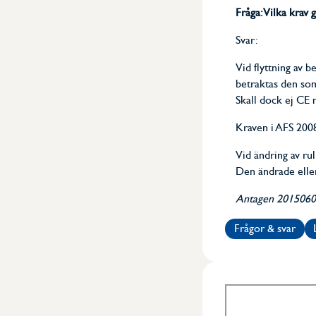
Fråga: Vilka krav g
Svar:
Vid flyttning av be
betraktas den som
Skall dock ej CE 
Kraven i AFS 2008:
Vid ändring av rul
Den ändrade eller 
Antagen 20150604,
Frågor & svar