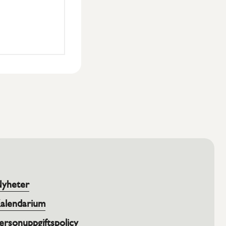
yheter
alendarium
ersonuppgiftspolicy