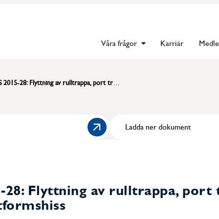
Våra frågor
Karriär
Medl
15-28: Flyttning av rulltrappa, port trapphiss eller plattformshiss
Ladda ner dokument
28: Flyttning av rulltrappa, port 
ttformshiss