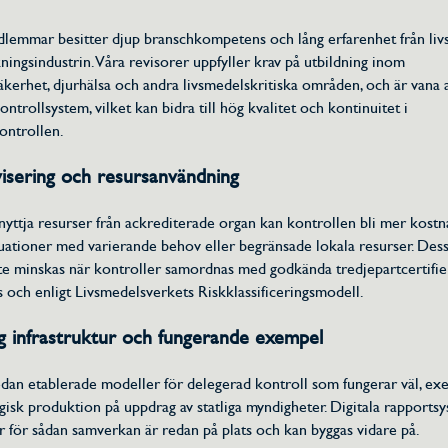
lemmar besitter djup branschkompetens och lång erfarenhet från liv
ningsindustrin. Våra revisorer uppfyller krav på utbildning inom
äkerhet, djurhälsa och andra livsmedelskritiska områden, och är vana a
trollsystem, vilket kan bidra till hög kvalitet och kontinuitet i
ontrollen.
ivisering och resursanvändning
yttja resurser från ackrediterade organ kan kontrollen bli mer kostna
situationer med varierande behov eller begränsade lokala resurser. De
e minskas när kontroller samordnas med godkända tredjepartcertifie
s och enligt Livsmedelsverkets Riskklassificeringsmodell.
lig infrastruktur och fungerande exempel
edan etablerade modeller för delegerad kontroll som fungerar väl, ex
isk produktion på uppdrag av statliga myndigheter. Digitala rapports
ur för sådan samverkan är redan på plats och kan byggas vidare på.