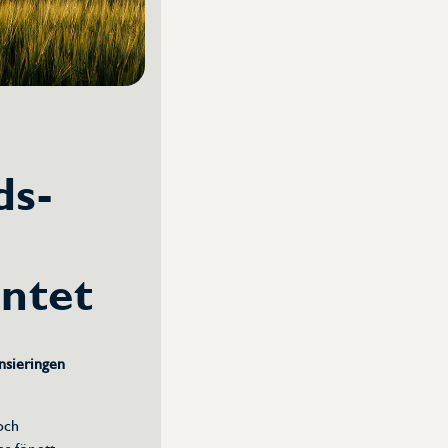
ds-
ntet
nsieringen
 och