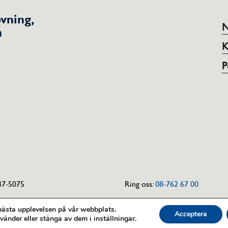
vning,
N
h
K
P
37-5075
Ring oss:
08-762 67 00
 bästa upplevelsen på vår webbplats.
Acceptera
vänder eller stänga av dem i
inställningar
.