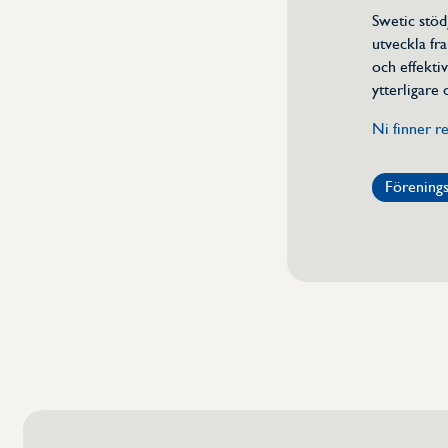
Swetic stödj
utveckla fr
och effekti
ytterligare 
Ni finner re
Förening