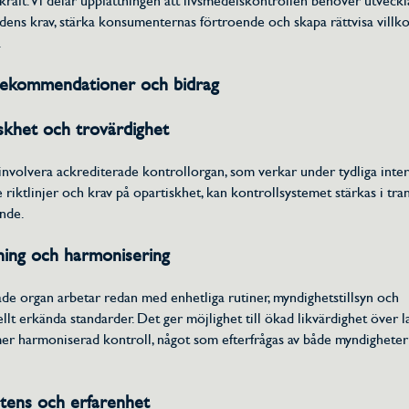
raft. Vi delar uppfattningen att livsmedelskontrollen behöver utveckla
dens krav, stärka konsumenternas förtroende och skapa rättvisa villko
.
rekommendationer och bidrag
skhet och trovärdighet
nvolvera ackrediterade kontrollorgan, som verkar under tydliga inter
 riktlinjer och krav på opartiskhet, kan kontrollsystemet stärkas i tra
nde.
tning och harmonisering
de organ arbetar redan med enhetliga rutiner, myndighetstillsyn och
ellt erkända standarder. Det ger möjlighet till ökad likvärdighet över 
er harmoniserad kontroll, något som efterfrågas av både myndighete
tens och erfarenhet