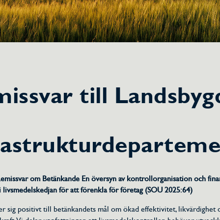
issvar till Landsbyg
h
rastrukturdeparteme
missvar om Betänkande En översyn av kontrollorganisation och fina
 i livsmedelskedjan för att förenkla för företag (SOU 2025:64)
er sig positivt till betänkandets mål om ökad effektivitet, likvärdighet