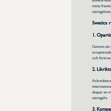
konkurrensk
möta framti
näringslivet
Swetics 
1. Oparti
Genom att i
accepterade
och förtroe
2. Likrik
Ackreditera
internation
skapar en m
näringsliv.
3. Kompe