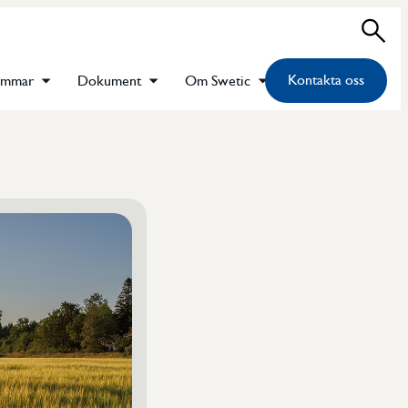
Sök
Kontakta oss
emmar
Dokument
Om Swetic