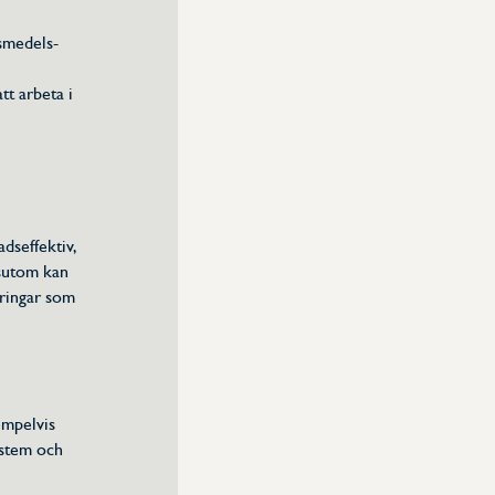
smedels-
tt arbeta i
dseffektiv,
ssutom kan
ringar som
empelvis
ystem och