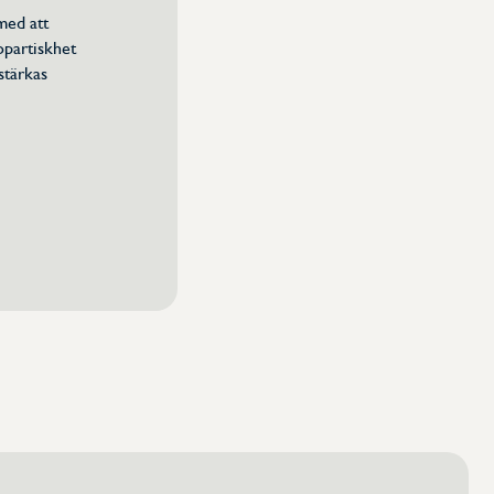
med att
opartiskhet
stärkas