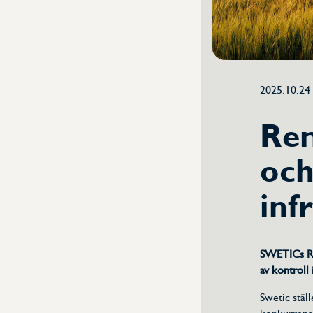
2025.10.24
Rem
oc
inf
SWETICs Re
av kontroll
Swetic ställ