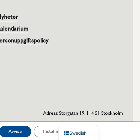
yheter
alendarium
ersonuppgiftspolicy
Adress: Storgatan 19, 114 51 Stockholm
English
Avvisa
Inställningar
Swedish