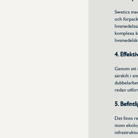
Swetics med
och förpack
livsmedelss
komplexa kon
livsmedelsk
4. Effekt
Genom att n
särskilt i 
dubbelarbet
redan utför
5. Befint
Det finns r
inom ekolog
infrastrukt