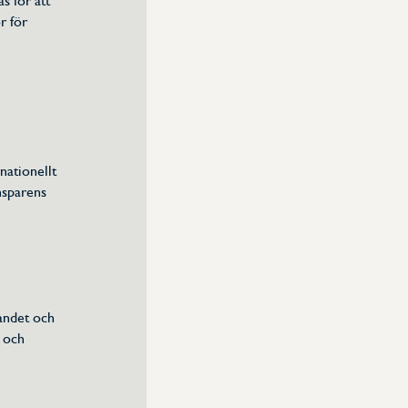
s för att
r för
nationellt
nsparens
landet och
r och