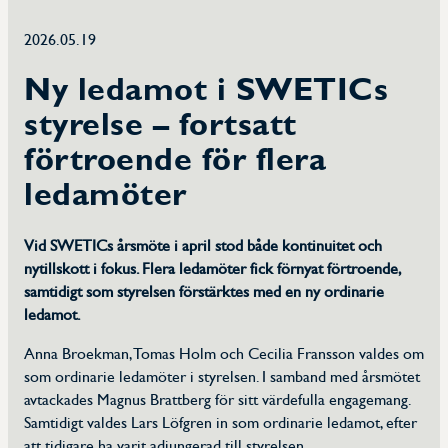
Kalendarium
2026.05.19
Ny ledamot i SWETICs
Dokument
styrelse – fortsatt
Erfarenhetsdokument
förtroende för flera
ledamöter
Frågor och svar
Vid SWETICs årsmöte i april stod både kontinuitet och
Om Swetic
nytillskott i fokus. Flera ledamöter fick förnyat förtroende,
samtidigt som styrelsen förstärktes med en ny ordinarie
Om TIC-branschen
ledamot.
Anna Broekman, Tomas Holm och Cecilia Fransson valdes om
Styrelse
som ordinarie ledamöter i styrelsen. I samband med årsmötet
avtackades Magnus Brattberg för sitt värdefulla engagemang.
Samtidigt valdes Lars Löfgren in som ordinarie ledamot, efter
att tidigare ha varit adjungerad till styrelsen.